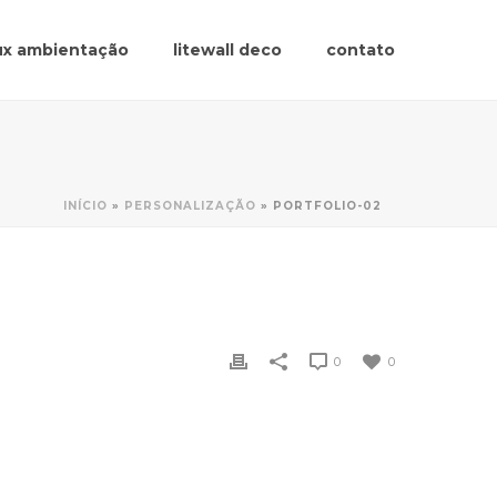
lux ambientação
litewall deco
contato
INÍCIO
»
PERSONALIZAÇÃO
»
PORTFOLIO-02
0
0