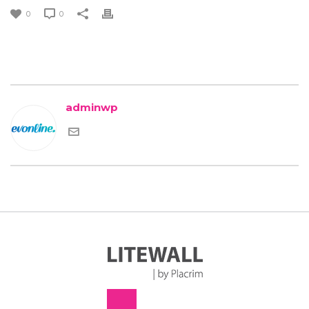
0
0
adminwp