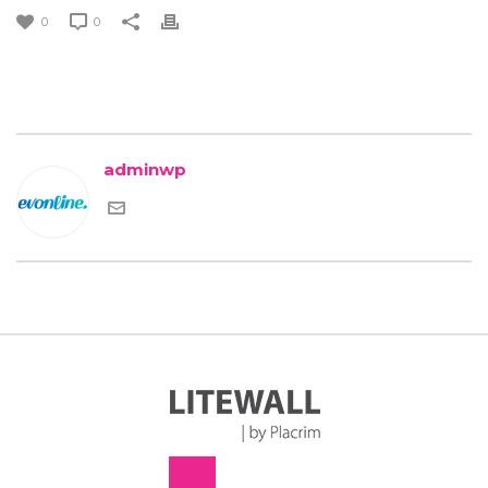
0
0
adminwp